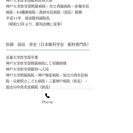
神戸大学医学部眼科医局入局
神戸大学医学部附属病院・市立西脇病院・赤穂市民
病院・IHI播磨病院・高砂市民病院（部長）勤務
平成11年 前田眼科副院長
（昭和53年より、眼科診療に従事）
​医師 前田 祥史（日本眼科学会 眼科専門医）
近畿大学医学部卒業
神戸大学医学部附属病院にて初期研修
神戸大学医学部眼科へ入局
神戸大学附属病院・神戸海星病院・加古川西市民病
院・兵庫県立こども病院・三菱神戸病院（医長）・
加古川中央市民病院（医長）
前田眼科
令和5年7月
加古川中央市民病院 非常勤医師 兼任
Phone
（平成23年より、眼科診療に従事）
前田眼科